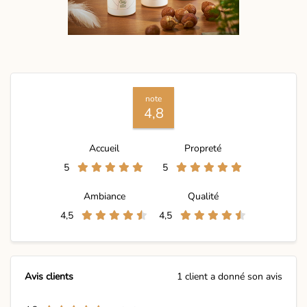
note
4,8
Accueil
Propreté
5
5
Ambiance
Qualité
4,5
4,5
Avis clients
1 client a donné son avis