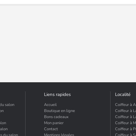
Liens rapides
Localité
du salon
Accueil
Coiffeur à A
lon
Boutique en ligne
Coiffeur à L
Bons cadeaux
Coiffeur à 
alon
Mon panier
Coiffeur à 
salon
Contact
Coiffeur à 
és du salon
Mentions légales
Coiffeur à 