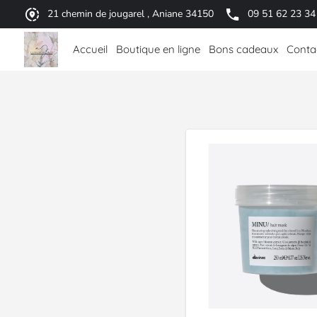
21 chemin de jougarel , Aniane 34150
09 51 62 23 34
Accueil
Boutique en ligne
Bons cadeaux
Conta