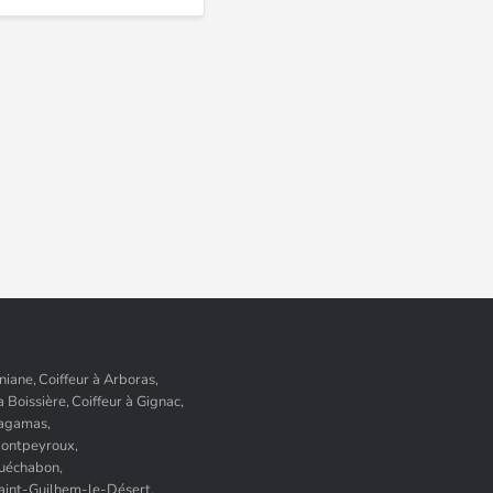
niane,
Coiffeur à Arboras,
a Boissière,
Coiffeur à Gignac,
Lagamas,
Montpeyroux,
Puéchabon,
Saint-Guilhem-le-Désert,