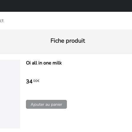
ct
Fiche produit
Oi all in one milk
34
00€
Ajouter au panier