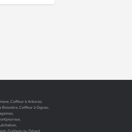
niane,
Coiffeur à Arboras,
a Boissière,
Coiffeur à Gignac,
Lagamas,
Montpeyroux,
Puéchabon,
Saint-Guilhem-le-Désert,