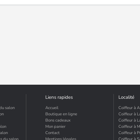
Liens rapides
Localité
du salon
Accueil
Coiffeur à A
lon
Boutique en ligne
Coiffeur à L
Bons cadeaux
Coiffeur à 
alon
Mon panier
Coiffeur à 
salon
Contact
Coiffeur à 
és du salon
Mentions légales
Coiffeur à 