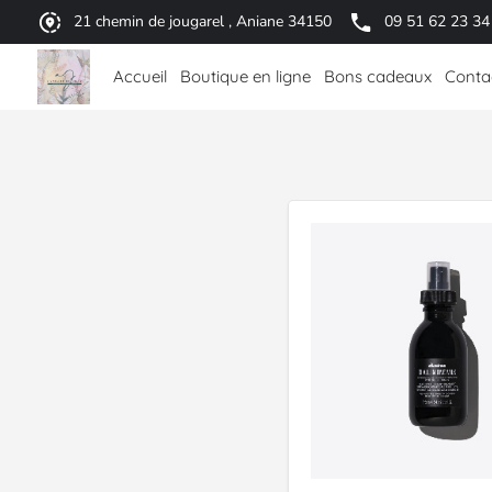
21 chemin de jougarel , Aniane 34150
09 51 62 23 34
Accueil
Boutique en ligne
Bons cadeaux
Conta