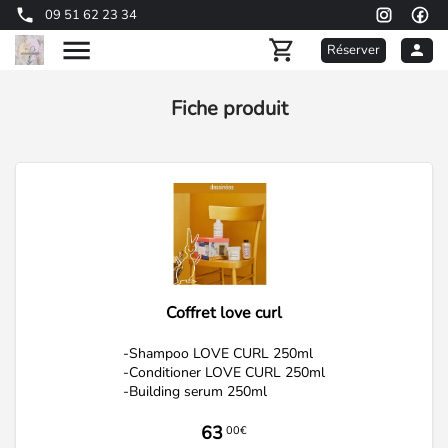
09 51 62 23 34
Réserver
Fiche produit
Coffret love curl
-Shampoo LOVE CURL 250ml
-Conditioner LOVE CURL 250ml
-Building serum 250ml
63
00€