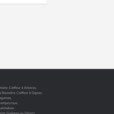
niane,
Coiffeur à Arboras,
a Boissière,
Coiffeur à Gignac,
Lagamas,
Montpeyroux,
Puéchabon,
Saint-Guilhem-le-Désert,