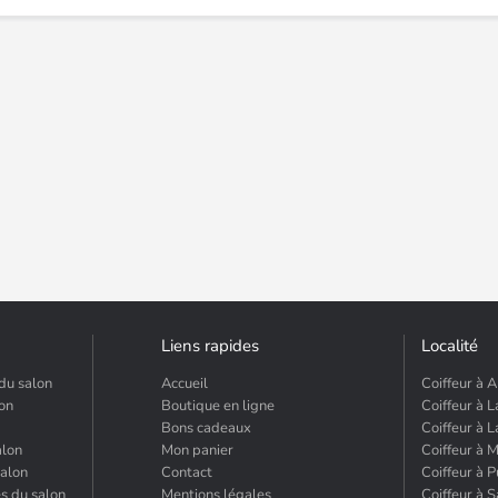
Liens rapides
Localité
du salon
Accueil
Coiffeur à A
lon
Boutique en ligne
Coiffeur à L
Bons cadeaux
Coiffeur à 
alon
Mon panier
Coiffeur à 
salon
Contact
Coiffeur à 
és du salon
Mentions légales
Coiffeur à 