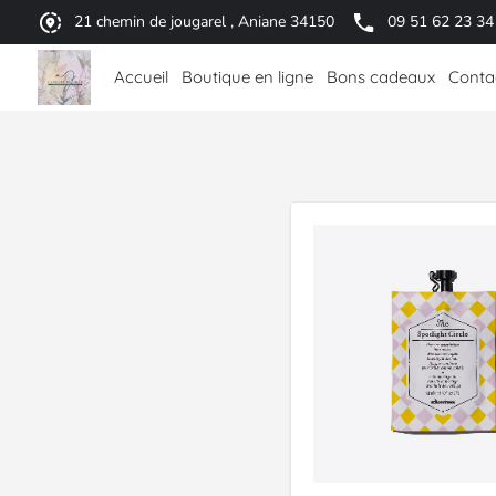
21 chemin de jougarel , Aniane 34150
09 51 62 23 34
Accueil
Boutique en ligne
Bons cadeaux
Conta