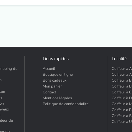
Liens rapides
Localité
ampoing du
Accueil
Coiffeur à A
Boutique en ligne
Coiffeur à A
n
Bons cadeaux
Coiffeur à 
Mon panier
Coiffeur à 
lon
Contact
Coiffeur à 
on
Mentions légales
Coiffeur à 
lon
Politique de confidentialité
Coiffeur à M
eveux
Coiffeur à 
n
Coiffeur à 
uleur du
Coiffeur à U
eur du