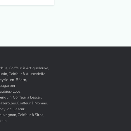
rbus,
Coiffeur à Artiguelouve,
ubin,
Coiffeur à Aussevielle,
Beyrie-en-Béarn,
Bougarber,
Caubios-Loos,
Denguin,
Coiffeur à Lescar,
azerolles,
Coiffeur à Momas,
Poey-de-Lescar,
Sauvagnon,
Coiffeur à Siros,
zein