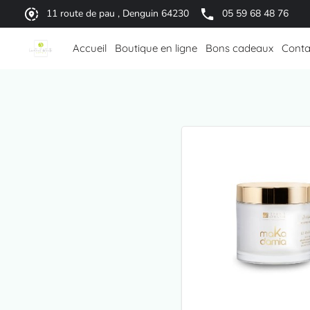
11 route de pau , Denguin 64230
05 59 68 48 76
Accueil
Boutique en ligne
Bons cadeaux
Conta