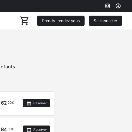
Prendre rendez-vous
Se connecter
nfants
62
00€
Reserver
84
00€
Reserver