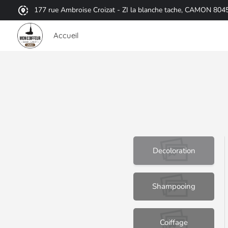
177 rue Ambroise Croizat - ZI la blanche tache, CAMON 804
Accueil
Decoloration
Shampooing
Coiffage