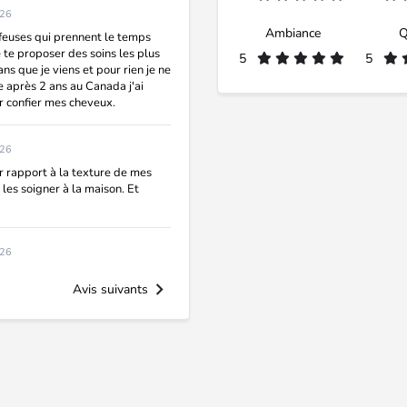
026
Ambiance
Q
iffeuses qui prennent le temps
 te proposer des soins les plus
5
5
ans que je viens et pour rien je ne
 après 2 ans au Canada j'ai
r confier mes cheveux.
026
ar rapport à la texture de mes
es soigner à la maison. Et
026
Avis suivants