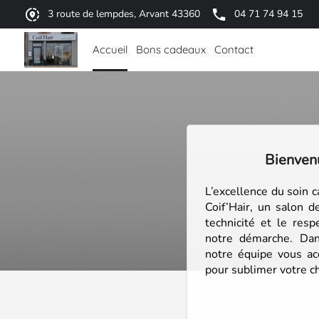
3 route de lempdes, Arvant 43360
04 71 74 94 15
Accueil
Bons cadeaux
Contact
Bienven
L’excellence du soin c
Coif’Hair, un salon de
technicité et le res
notre démarche. Dans
notre équipe vous ac
pour sublimer votre c