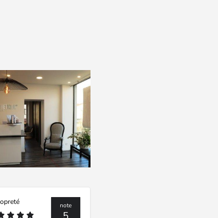
opreté
note
5