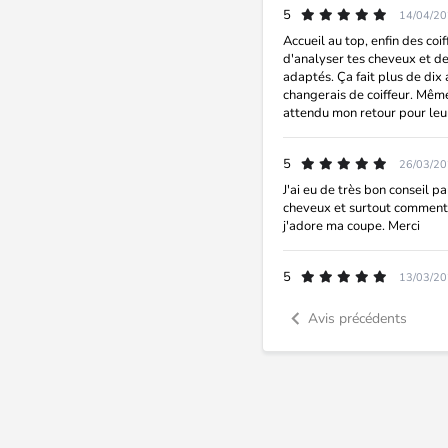
5
14/04/2
Accueil au top, enfin des co
d'analyser tes cheveux et de
adaptés. Ça fait plus de dix 
changerais de coiffeur. Même
attendu mon retour pour leu
5
26/03/2
J'ai eu de très bon conseil p
cheveux et surtout comment l
j'adore ma coupe. Merci
5
13/03/2
Avis précédents