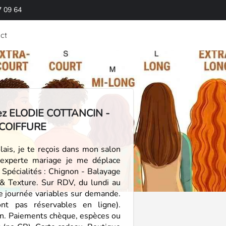
7 09 64
ct
ez ELODIE COTTANCIN -
COIFFURE
lais, je te reçois dans mon salon
t experte mariage je me déplace
Spécialités : Chignon - Balayage
 & Texture. Sur RDV, du lundi au
de journée variables sur demande.
nt pas réservables en ligne).
on. Paiements chèque, espèces ou