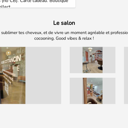
 (no CB). Carte cadeau. Boutique
ollect.
Le salon
é de sublimer tes cheveux, et de vivre un moment agréable et profes
cocooning. Good vibes & relax !