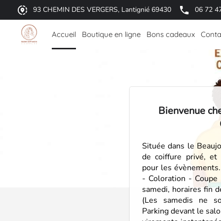
93 CHEMIN DES VERGERS, Lantignié 69430
06 72 4
Accueil
Boutique en ligne
Bons cadeaux
Conta
Bienvenue ch
Située dans le Beaujo
de coiffure privé, e
pour les évènements. 
- Coloration - Coupe
samedi, horaires fin 
(Les samedis ne so
Parking devant le sal