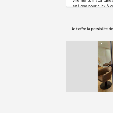
virements instantanés
en ligne pour click & c
Je t'offre la possibilit