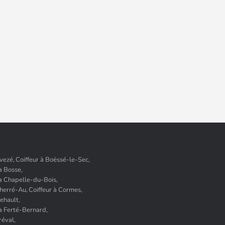
Avezé,
Coiffeur à Boëssé-le-Sec,
a Bosse,
La Chapelle-du-Bois,
Cherré-Au,
Coiffeur à Cormes,
Dehault,
La Ferté-Bernard,
réval,