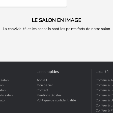
LE SALON EN IMAGE
La convivialité et les conseils sont les points forts de notre salon
Liens rapides
Localité
 salon
Accueil
Coiffeur à 
lon
Mon panier
Coiffeur à L
alon
Contact
Coiffeur à 
 du salon
Mentions légales
Coiffeur à 
salon
Politique de confidentialité
Coiffeur à 
Coiffeur à 
Coiffeur à P