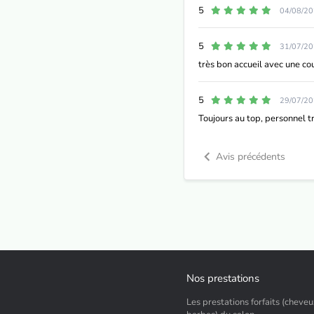
5
04/08/2
5
31/07/2
très bon accueil avec une c
5
29/07/2
Toujours au top, personnel 
Avis précédents
Nos prestations
Les prestations forfaits (cheveu