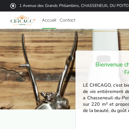
1 Avenue des Grands Philambins, CHASSENEUIL DU POIT
Accueil
Contact
Bienvenue c
F
LE CHICAGO, c’est bien
de vie entièrement déd
a Chasseneuil-du-Poi
sur 220 m² et propos
de la beauté, du goût e