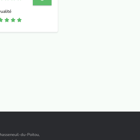
ualité
Chasseneuil-du-Poitou,