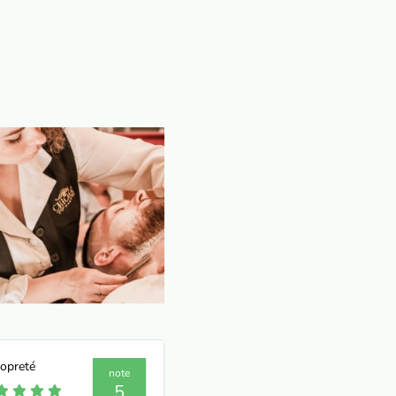
opreté
note
5