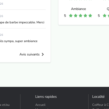
026
Ambiance
Q
5
5
026
oupe de barbe impeccable. Merci
026
très sympa, super ambiance
Avis suivants
Liens rapides
Localité
x et/ou
Accueil
Coiffeur à 