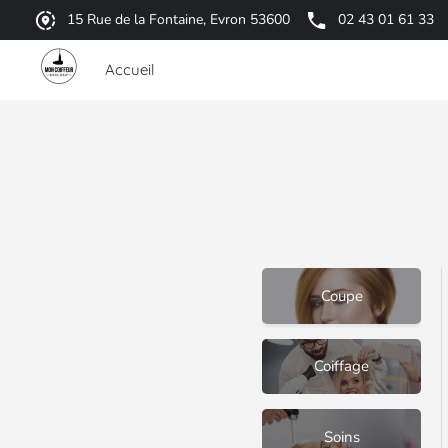
15 Rue de la Fontaine, Evron 53600
02 43 01 61 33
Accueil
Coupe
Coiffage
Soins