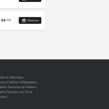
44
00€
Reserver
Assé-le-Bérenger,
vron,
Coiffeur à Mézangers,
 Sainte-Gemmes-le-Robert,
Saint-Georges-sur-Erve,
Voutré