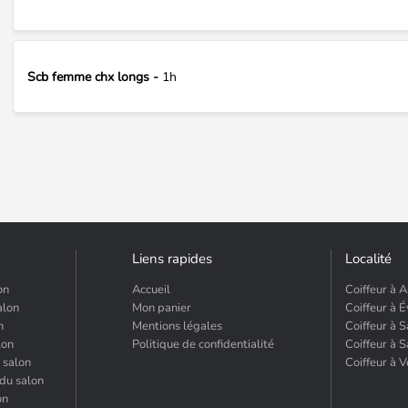
Scb femme chx longs -
1h
Liens rapides
Localité
on
Accueil
Coiffeur à 
alon
Mon panier
Coiffeur à É
n
Mentions légales
Coiffeur à
lon
Politique de confidentialité
Coiffeur à 
 salon
Coiffeur à 
 du salon
on