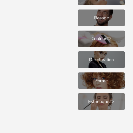
Rasage
Couleur#2
Decoloration
Forme
Esthetique#2