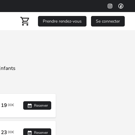
Prendre rendez-vous
Se connecter
nfants
19
00€
Reserver
23
00€
Reserver