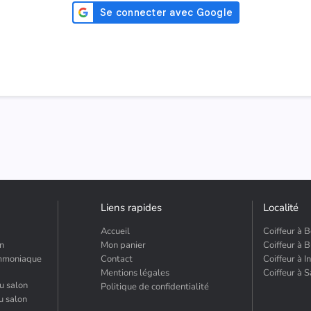
Liens rapides
Localité
Accueil
Coiffeur à 
on
Mon panier
Coiffeur à 
ammoniaque
Contact
Coiffeur à I
Mentions légales
Coiffeur à 
u salon
Politique de confidentialité
u salon