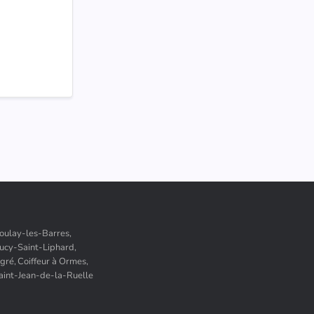
Boulay-les-Barres,
Bucy-Saint-Liphard,
ngré,
Coiffeur à Ormes,
Saint-Jean-de-la-Ruelle