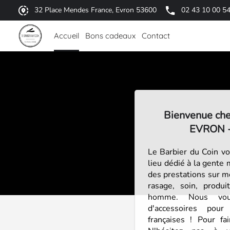
32 Place Mendes France, Evron 53600
02 43 10 00 5
Accueil
Bons cadeaux
Contact
Bienvenue ch
EVRON 
Le Barbier du Coin v
lieu dédié à la gente
des prestations sur me
rasage, soin, produ
homme. Nous vous
d'accessoires po
françaises ! Pour fai