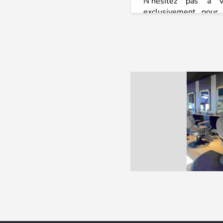
N'hésitez pas à v
exclusivement pour
confort, pensez à pren