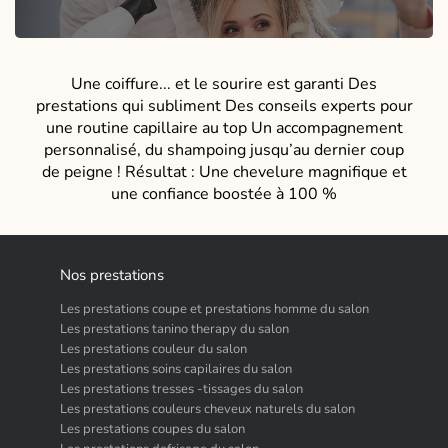
Une coiffure... et le sourire est garanti Des
prestations qui subliment Des conseils experts pour
une routine capillaire au top Un accompagnement
personnalisé, du shampoing jusqu’au dernier coup
de peigne ! Résultat : Une chevelure magnifique et
une confiance boostée à 100 %
Nos prestations
Les prestations coupe et prestations homme du salon
Les prestations tanino therapy du salon
Les prestations couleur du salon
Les prestations soins capilaires du salon
Les prestations tresses -tissages du salon
Les prestations couleurs cheveux naturels du salon
Les prestations coupes du salon