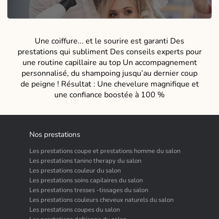
Une coiffure... et le sourire est garanti Des
prestations qui subliment Des conseils experts pour
une routine capillaire au top Un accompagnement
personnalisé, du shampoing jusqu’au dernier coup
de peigne ! Résultat : Une chevelure magnifique et
une confiance boostée à 100 %
Nos prestations
Les prestations coupe et prestations homme du salon
Les prestations tanino therapy du salon
Les prestations couleur du salon
Les prestations soins capilaires du salon
Les prestations tresses -tissages du salon
Les prestations couleurs cheveux naturels du salon
Les prestations coupes du salon