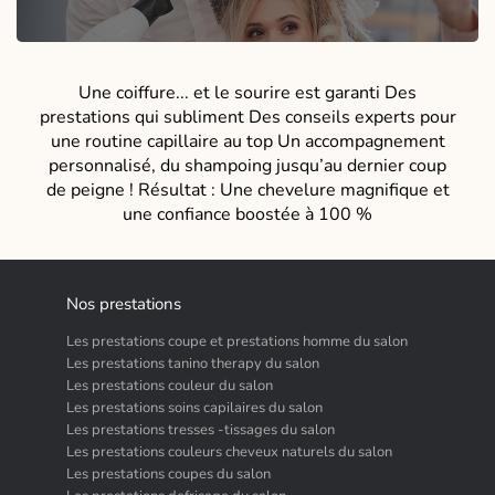
Une coiffure... et le sourire est garanti Des
prestations qui subliment Des conseils experts pour
une routine capillaire au top Un accompagnement
personnalisé, du shampoing jusqu’au dernier coup
de peigne ! Résultat : Une chevelure magnifique et
une confiance boostée à 100 %
Nos prestations
Les prestations coupe et prestations homme du salon
Les prestations tanino therapy du salon
Les prestations couleur du salon
Les prestations soins capilaires du salon
Les prestations tresses -tissages du salon
Les prestations couleurs cheveux naturels du salon
Les prestations coupes du salon