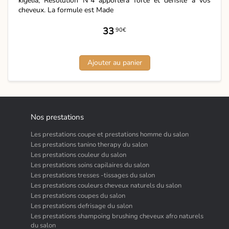
kigelia, Résolution N°4 apportera force et densité à vos
cheveux. La formule est Made
33
90€
Ajouter au panier
Nos prestations
Les prestations coupe et prestations homme du salon
Les prestations tanino therapy du salon
Les prestations couleur du salon
Les prestations soins capilaires du salon
Les prestations tresses -tissages du salon
Les prestations couleurs cheveux naturels du salon
Les prestations coupes du salon
Les prestations defrisage du salon
Les prestations shampoing brushing cheveux afro naturels
du salon