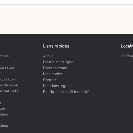
Liens rapides
Locali
tions
Accueil
Coiffe
Boutique en ligne
 du salon
Bons cadeaux
n
Mon panier
 du salon
Contact
es du salon
Mentions légales
ux naturels
Politique de confidentialité
n
lon
shing
shing