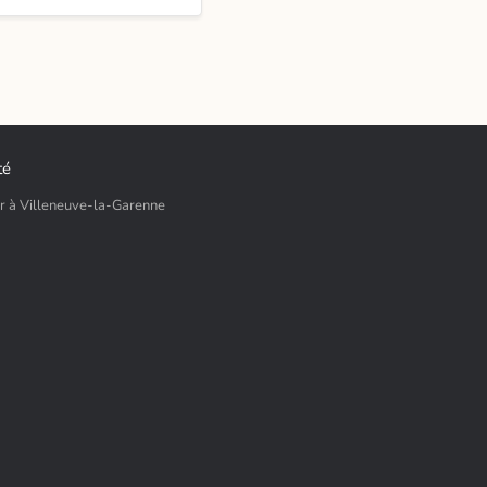
té
ur à Villeneuve-la-Garenne