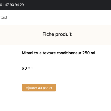
01 47 90 94 29
tact
Fiche produit
Mizani true texture conditionneur 250 ml
32
99€
Ajouter au panier