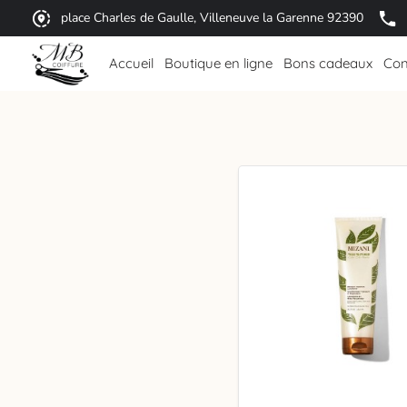
place Charles de Gaulle, Villeneuve la Garenne 92390
Accueil
Boutique en ligne
Bons cadeaux
Con